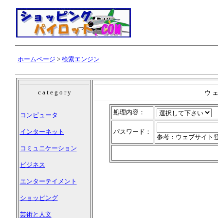
ホームページ
>
検索エンジン
c a t e g o r y
ウ ェ
処理内容：
コンピュータ
インターネット
パスワード：
参考：ウェブサイト
コミュニケーション
ビジネス
エンターテイメント
ショッピング
芸術と人文